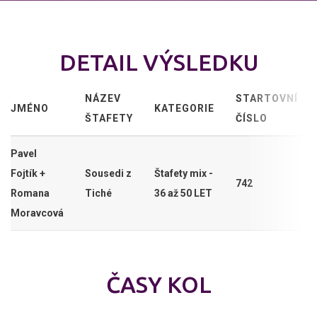
DETAIL VÝSLEDKU
NÁZEV
STARTOVNÍ
JMÉNO
KATEGORIE
ŠTAFETY
ČÍSLO
Pavel
Fojtík +
Sousedi z
Štafety mix -
742
Romana
Tiché
36 až 50 LET
Moravcová
ČASY KOL