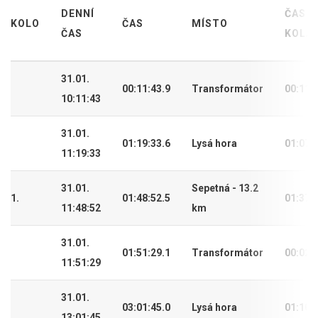
DENNÍ
ČAS
KOLO
ČAS
MÍSTO
ČAS
KOLA
31.01.
00:11:43.9
Transformátor
00:11:
10:11:43
31.01.
01:19:33.6
Lysá hora
01:07:
11:19:33
31.01.
Sepetná - 13.2
1.
01:48:52.5
01:37:
11:48:52
km
31.01.
01:51:29.1
Transformátor
00:02:
11:51:29
31.01.
03:01:45.0
Lysá hora
01:10:
13:01:45