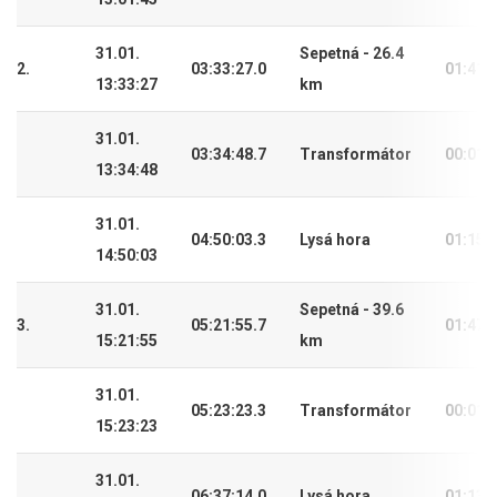
31.01.
Sepetná - 26.4
2.
03:33:27.0
01:41:
13:33:27
km
31.01.
03:34:48.7
Transformátor
00:01:
13:34:48
31.01.
04:50:03.3
Lysá hora
01:15:
14:50:03
31.01.
Sepetná - 39.6
3.
05:21:55.7
01:47:
15:21:55
km
31.01.
05:23:23.3
Transformátor
00:01:
15:23:23
31.01.
06:37:14.0
Lysá hora
01:13: