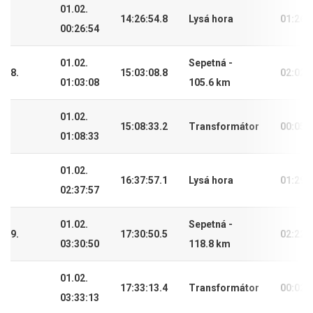
01.02.
14:26:54.8
Lysá hora
01:26:
00:26:54
01.02.
Sepetná -
8.
15:03:08.8
02:02:
01:03:08
105.6 km
01.02.
15:08:33.2
Transformátor
00:05:
01:08:33
01.02.
16:37:57.1
Lysá hora
01:29:
02:37:57
01.02.
Sepetná -
9.
17:30:50.5
02:22:
03:30:50
118.8 km
01.02.
17:33:13.4
Transformátor
00:02:
03:33:13