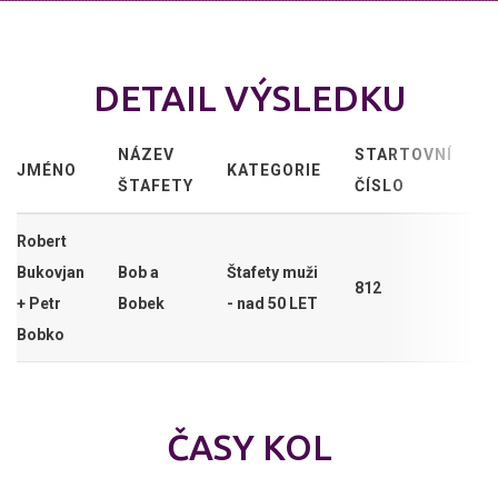
DETAIL VÝSLEDKU
NÁZEV
STARTOVNÍ
JMÉNO
KATEGORIE
ŠTAFETY
ČÍSLO
Robert
Bukovjan
Bob a
Štafety muži
812
+ Petr
Bobek
- nad 50 LET
Bobko
ČASY KOL