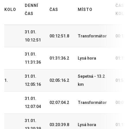
DENNÍ
ČAS
KOLO
ČAS
MÍSTO
ČAS
KOLA
31.01.
00:12:51.8
Transformátor
00:12:
10:12:51
31.01.
01:31:36.2
Lysá hora
01:18:
11:31:36
31.01.
Sepetná - 13.2
1.
02:05:16.2
01:52:
12:05:16
km
31.01.
02:07:04.2
Transformátor
00:01:
12:07:04
31.01.
03:20:39.8
Lysá hora
01:13:
13:20:39