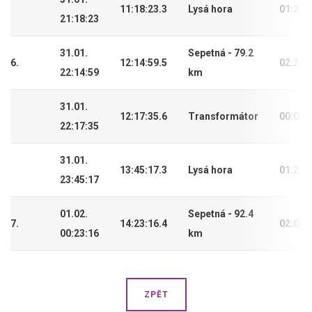
11:18:23.3
Lysá hora
01:27:
21:18:23
31.01.
Sepetná - 79.2
6.
12:14:59.5
02:24:
22:14:59
km
31.01.
12:17:35.6
Transformátor
00:02:
22:17:35
31.01.
13:45:17.3
Lysá hora
01:27:
23:45:17
01.02.
Sepetná - 92.4
7.
14:23:16.4
02:05:
00:23:16
km
ZPĚT