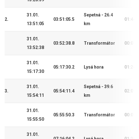
31.01.
Sepetná - 26.4
2.
03:51:05.5
01:44:
13:51:05
km
31.01.
03:52:38.8
Transformátor
00:01:
13:52:38
31.01.
05:17:30.2
Lysá hora
01:24:
15:17:30
31.01.
Sepetná - 39.6
3.
05:54:11.4
02:01:
15:54:11
km
31.01.
05:55:50.3
Transformátor
00:01:
15:55:50
31.01.
07:16:04.2
Lysá hora
01:20: