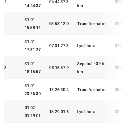
2.
04:44:37.3
02:30:
14:44:37
km
31.01.
05:58:12.0
Transformátor
01:13:
15:58:12
31.01.
07:31:27.3
Lysá hora
01:33:
17:31:27
31.01.
Sepetná - 39.6
3.
08:16:57.9
02:18:
18:16:57
km
31.01.
13:26:30.4
Transformátor
05:09:
23:26:30
01.02.
15:29:01.6
Lysá hora
02:02:
01:29:01