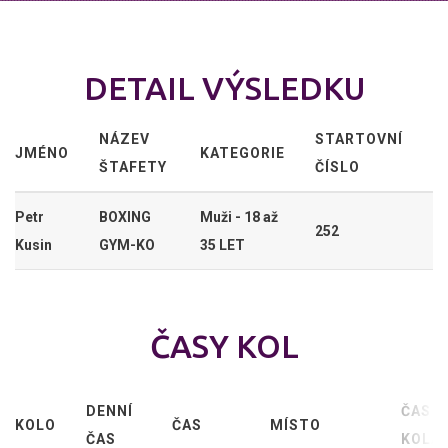
DETAIL VÝSLEDKU
NÁZEV
STARTOVNÍ
JMÉNO
KATEGORIE
ŠTAFETY
ČÍSLO
Petr
BOXING
Muži - 18 až
252
Kusin
GYM-KO
35 LET
ČASY KOL
DENNÍ
ČAS
KOLO
ČAS
MÍSTO
ČAS
KOLA