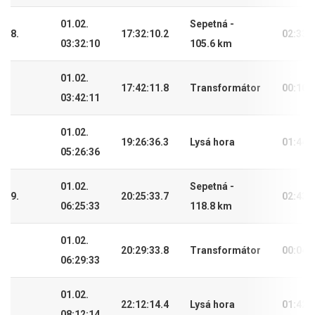
01.02.
Sepetná -
8.
17:32:10.2
02:33:
03:32:10
105.6 km
01.02.
17:42:11.8
Transformátor
00:10:
03:42:11
01.02.
19:26:36.3
Lysá hora
01:44:
05:26:36
01.02.
Sepetná -
9.
20:25:33.7
02:43:
06:25:33
118.8 km
01.02.
20:29:33.8
Transformátor
00:04:
06:29:33
01.02.
22:12:14.4
Lysá hora
01:42:
08:12:14