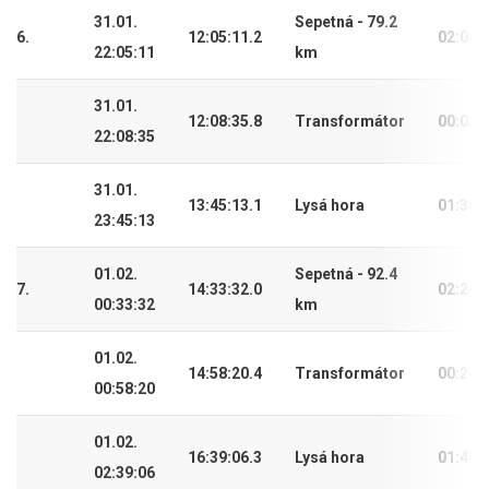
31.01.
Sepetná - 79.2
6.
12:05:11.2
02:08:
22:05:11
km
31.01.
12:08:35.8
Transformátor
00:03:
22:08:35
31.01.
13:45:13.1
Lysá hora
01:36:
23:45:13
01.02.
Sepetná - 92.4
7.
14:33:32.0
02:24:
00:33:32
km
01.02.
14:58:20.4
Transformátor
00:24:
00:58:20
01.02.
16:39:06.3
Lysá hora
01:40:
02:39:06