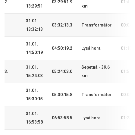
2.
03:29:51.9
01:41:
13:29:51
km
31.01.
03:32:13.3
Transformátor
00:02:
13:32:13
31.01.
04:50:19.2
Lysá hora
01:18:
14:50:19
31.01.
Sepetná - 39.6
3.
05:24:03.0
01:51:
15:24:03
km
31.01.
05:30:15.8
Transformátor
00:06:
15:30:15
31.01.
06:53:58.5
Lysá hora
01:23:
16:53:58