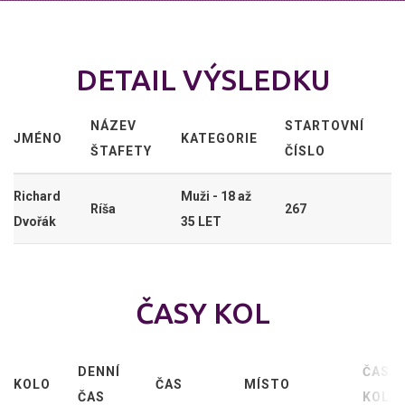
DETAIL VÝSLEDKU
NÁZEV
STARTOVNÍ
JMÉNO
KATEGORIE
ŠTAFETY
ČÍSLO
Richard
Muži - 18 až
Ríša
267
Dvořák
35 LET
ČASY KOL
DENNÍ
ČAS
KOLO
ČAS
MÍSTO
ČAS
KOLA