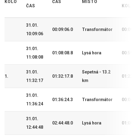
KOLO
ČAS
MÍSTO
ČAS
KOLA
31.01.
00:09:06.0
Transformátor
00:09:
10:09:06
31.01.
01:08:08.8
Lysá hora
00:59:
11:08:08
31.01.
Sepetná - 13.2
1.
01:32:17.8
01:23:
11:32:17
km
31.01.
01:36:24.3
Transformátor
00:04:
11:36:24
31.01.
02:44:48.0
Lysá hora
01:08:
12:44:48