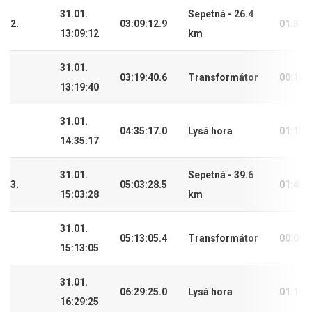
31.01.
Sepetná - 26.4
2.
03:09:12.9
01:32:
13:09:12
km
31.01.
03:19:40.6
Transformátor
00:10:
13:19:40
31.01.
04:35:17.0
Lysá hora
01:15:
14:35:17
31.01.
Sepetná - 39.6
3.
05:03:28.5
01:43:
15:03:28
km
31.01.
05:13:05.4
Transformátor
00:09:
15:13:05
31.01.
06:29:25.0
Lysá hora
01:16:
16:29:25