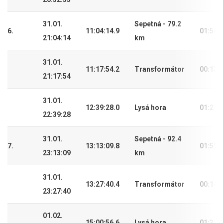
31.01.
Sepetná - 79.2
6.
11:04:14.9
01:54:
21:04:14
km
31.01.
11:17:54.2
Transformátor
00:13:
21:17:54
31.01.
12:39:28.0
Lysá hora
01:21:
22:39:28
31.01.
Sepetná - 92.4
7.
13:13:09.8
01:55:
23:13:09
km
31.01.
13:27:40.4
Transformátor
00:14:
23:27:40
01.02.
15:00:56.6
Lysá hora
01:33: