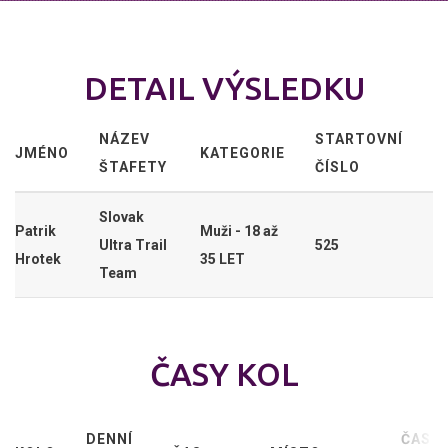
DETAIL VÝSLEDKU
NÁZEV
STARTOVNÍ
JMÉNO
KATEGORIE
ŠTAFETY
ČÍSLO
Slovak
Patrik
Muži - 18 až
Ultra Trail
525
Hrotek
35 LET
Team
ČASY KOL
DENNÍ
ČAS