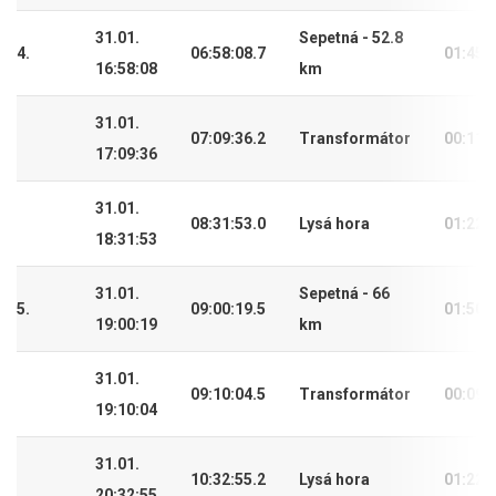
31.01.
Sepetná - 52.8
4.
06:58:08.7
01:45:
16:58:08
km
31.01.
07:09:36.2
Transformátor
00:11:
17:09:36
31.01.
08:31:53.0
Lysá hora
01:22:
18:31:53
31.01.
Sepetná - 66
5.
09:00:19.5
01:50:
19:00:19
km
31.01.
09:10:04.5
Transformátor
00:09:
19:10:04
31.01.
10:32:55.2
Lysá hora
01:22:
20:32:55