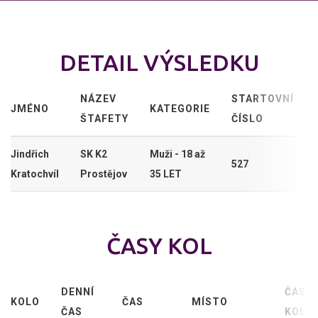
DETAIL VÝSLEDKU
NÁZEV
STARTOVNÍ
JMÉNO
KATEGORIE
ŠTAFETY
ČÍSLO
Jindřich
SK K2
Muži - 18 až
527
Kratochvíl
Prostějov
35 LET
ČASY KOL
DENNÍ
ČAS
KOLO
ČAS
MÍSTO
ČAS
KOLA