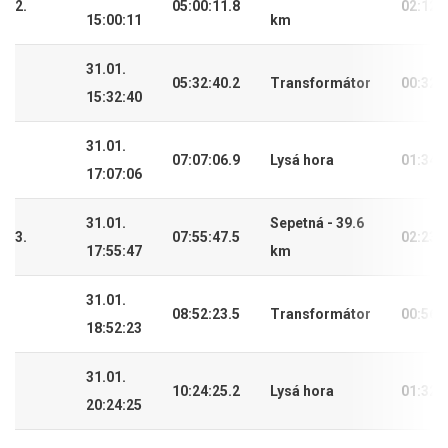
2.
05:00:11.8
02:12:
15:00:11
km
31.01.
05:32:40.2
Transformátor
00:32:
15:32:40
31.01.
07:07:06.9
Lysá hora
01:34:
17:07:06
31.01.
Sepetná - 39.6
3.
07:55:47.5
02:23:
17:55:47
km
31.01.
08:52:23.5
Transformátor
00:56:
18:52:23
31.01.
10:24:25.2
Lysá hora
01:32:
20:24:25