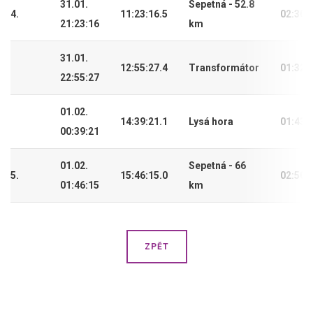
31.01.
Sepetná - 52.8
4.
11:23:16.5
02:30:
21:23:16
km
31.01.
12:55:27.4
Transformátor
01:32:
22:55:27
01.02.
14:39:21.1
Lysá hora
01:43:
00:39:21
01.02.
Sepetná - 66
5.
15:46:15.0
02:50:
01:46:15
km
ZPĚT