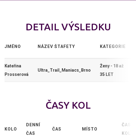
DETAIL VÝSLEDKU
JMÉNO
NÁZEV ŠTAFETY
KATEGORIE
Kateřina
Ženy - 18 až
Ultra_Trail_Maniacs_Brno
Prosserová
35 LET
ČASY KOL
DENNÍ
ČAS
KOLO
ČAS
MÍSTO
ČAS
KOLA