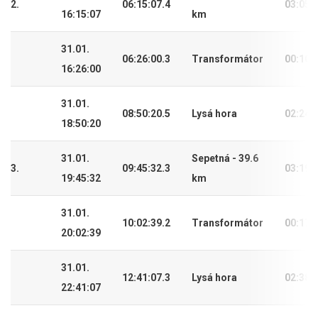
2.
06:15:07.4
03:05:
16:15:07
km
31.01.
06:26:00.3
Transformátor
00:10:
16:26:00
31.01.
08:50:20.5
Lysá hora
02:24:
18:50:20
31.01.
Sepetná - 39.6
3.
09:45:32.3
03:19:
19:45:32
km
31.01.
10:02:39.2
Transformátor
00:17:
20:02:39
31.01.
12:41:07.3
Lysá hora
02:38:
22:41:07