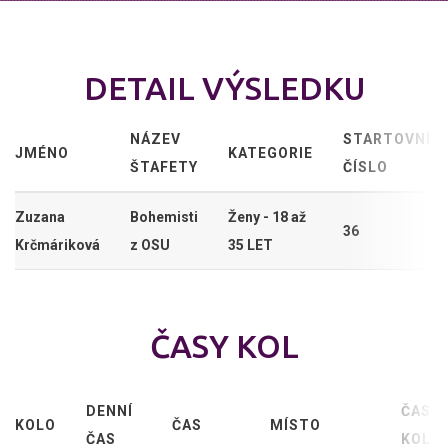
DETAIL VÝSLEDKU
NÁZEV
STARTOVNÍ
JMÉNO
KATEGORIE
ŠTAFETY
ČÍSLO
Zuzana
Bohemisti
Ženy - 18 až
36
Krčmáriková
z OSU
35 LET
ČASY KOL
DENNÍ
ČAS
KOLO
ČAS
MÍSTO
ČAS
KOLA