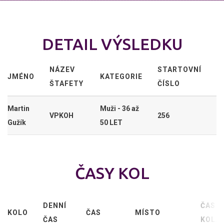
DETAIL VÝSLEDKU
NÁZEV
STARTOVNÍ
JMÉNO
KATEGORIE
ŠTAFETY
ČÍSLO
Martin
Muži - 36 až
VPKOH
256
Gužík
50 LET
ČASY KOL
DENNÍ
ČAS
KOLO
ČAS
MÍSTO
ČAS
KOLA