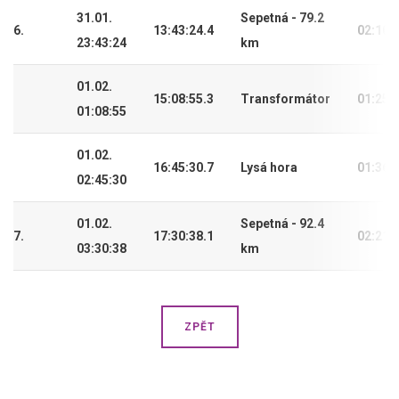
31.01.
Sepetná - 79.2
6.
13:43:24.4
02:10:
23:43:24
km
01.02.
15:08:55.3
Transformátor
01:25:
01:08:55
01.02.
16:45:30.7
Lysá hora
01:36:
02:45:30
01.02.
Sepetná - 92.4
7.
17:30:38.1
02:21:
03:30:38
km
ZPĚT