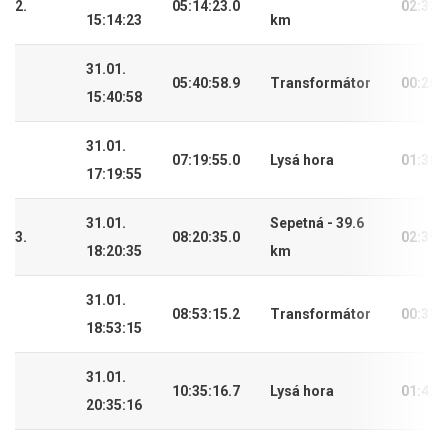
2.
05:14:23.0
02:32:
15:14:23
km
31.01.
05:40:58.9
Transformátor
00:26:
15:40:58
31.01.
07:19:55.0
Lysá hora
01:38:
17:19:55
31.01.
Sepetná - 39.6
3.
08:20:35.0
02:39:
18:20:35
km
31.01.
08:53:15.2
Transformátor
00:32:
18:53:15
31.01.
10:35:16.7
Lysá hora
01:42:
20:35:16