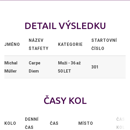
DETAIL VÝSLEDKU
NÁZEV
STARTOVNÍ
JMÉNO
KATEGORIE
ŠTAFETY
ČÍSLO
Michal
Carpe
Muži - 36 až
301
Müller
Diem
50 LET
ČASY KOL
DENNÍ
ČAS
KOLO
ČAS
MÍSTO
ČAS
KOLA