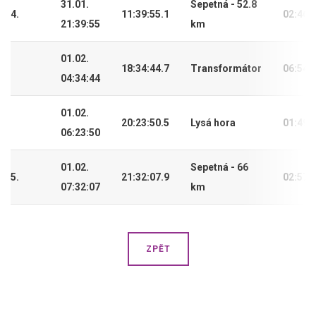
31.01.
Sepetná - 52.8
4.
11:39:55.1
02:46:
21:39:55
km
01.02.
18:34:44.7
Transformátor
06:54:
04:34:44
01.02.
20:23:50.5
Lysá hora
01:49:
06:23:50
01.02.
Sepetná - 66
5.
21:32:07.9
02:57:
07:32:07
km
ZPĚT