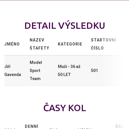
DETAIL VÝSLEDKU
NÁZEV
STARTOVNÍ
JMÉNO
KATEGORIE
ŠTAFETY
ČÍSLO
Model
Jiří
Muži - 36 až
Sport
501
Gavenda
50 LET
Team
ČASY KOL
DENNÍ
ČAS