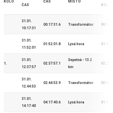
KOLO
ČAS
MÍSTO
ČAS
KOLA
31.01.
00:17:31.6
Transformátor
00:17:
10:17:31
31.01.
01:52:01.8
Lysá hora
01:34:
11:52:01
31.01.
Sepetná - 13.2
1.
02:37:57.1
02:20:
12:37:57
km
31.01.
02:44:53.9
Transformátor
00:06:
12:44:53
31.01.
04:17:40.6
Lysá hora
01:32:
14:17:40