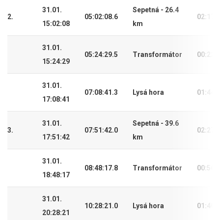
31.01.
Sepetná - 26.4
2.
05:02:08.6
02:17:
15:02:08
km
31.01.
05:24:29.5
Transformátor
00:22:
15:24:29
31.01.
07:08:41.3
Lysá hora
01:44:
17:08:41
31.01.
Sepetná - 39.6
3.
07:51:42.0
02:27:
17:51:42
km
31.01.
08:48:17.8
Transformátor
00:56:
18:48:17
31.01.
10:28:21.0
Lysá hora
01:40:
20:28:21