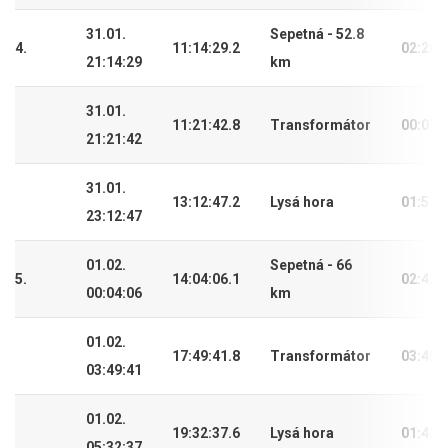
31.01.
Sepetná - 52.8
4.
11:14:29.2
02:26:
21:14:29
km
31.01.
11:21:42.8
Transformátor
00:07:
21:21:42
31.01.
13:12:47.2
Lysá hora
01:51:
23:12:47
01.02.
Sepetná - 66
5.
14:04:06.1
02:42:
00:04:06
km
01.02.
17:49:41.8
Transformátor
03:45:
03:49:41
01.02.
19:32:37.6
Lysá hora
01:42:
05:32:37