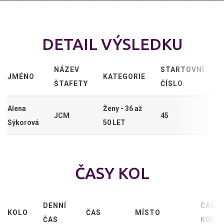
DETAIL VÝSLEDKU
NÁZEV
STARTOVNÍ
JMÉNO
KATEGORIE
ŠTAFETY
ČÍSLO
Alena
Ženy - 36 až
JCM
45
Sýkorová
50 LET
ČASY KOL
DENNÍ
ČAS
KOLO
ČAS
MÍSTO
ČAS
KOLA