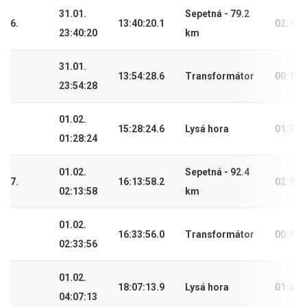
31.01.
Sepetná - 79.2
6.
13:40:20.1
02:12:
23:40:20
km
31.01.
13:54:28.6
Transformátor
00:14:
23:54:28
01.02.
15:28:24.6
Lysá hora
01:33:
01:28:24
01.02.
Sepetná - 92.4
7.
16:13:58.2
02:19:
02:13:58
km
01.02.
16:33:56.0
Transformátor
00:19:
02:33:56
01.02.
18:07:13.9
Lysá hora
01:33:
04:07:13