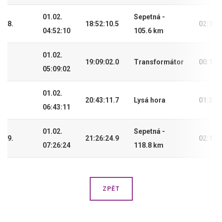
01.02.
Sepetná -
8.
18:52:10.5
02:18:
04:52:10
105.6 km
01.02.
19:09:02.0
Transformátor
00:16:
05:09:02
01.02.
20:43:11.7
Lysá hora
01:34:
06:43:11
01.02.
Sepetná -
9.
21:26:24.9
02:17:
07:26:24
118.8 km
ZPĚT