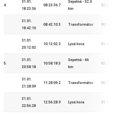
31.01.
Sepetná - 52.8
4.
08:23:36.7
02:04:
18:23:36
km
31.01.
08:42:10.3
Transformátor
00:18:
18:42:10
31.01.
10:12:02.3
Lysá hora
01:29:
20:12:02
31.01.
Sepetná - 66
5.
10:58:18.5
02:16:
20:58:18
km
31.01.
11:28:09.2
Transformátor
00:29:
21:28:09
31.01.
12:56:28.9
Lysá hora
01:28:
22:56:28