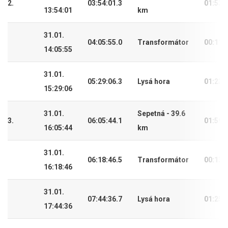
2.
03:54:01.3
01:53:
13:54:01
km
31.01.
04:05:55.0
Transformátor
00:11:
14:05:55
31.01.
05:29:06.3
Lysá hora
01:23:
15:29:06
31.01.
Sepetná - 39.6
3.
06:05:44.1
01:59:
16:05:44
km
31.01.
06:18:46.5
Transformátor
00:13:
16:18:46
31.01.
07:44:36.7
Lysá hora
01:25:
17:44:36