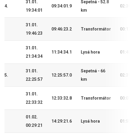
31.01.
Sepetná - 52.8
4.
09:34:01.9
02:30:
19:34:01
km
31.01.
09:46:23.2
Transformátor
00:12:
19:46:23
31.01.
11:34:34.1
Lysá hora
01:48:
21:34:34
31.01.
Sepetná - 66
5.
12:25:57.0
02:39:
22:25:57
km
31.01.
12:33:32.8
Transformátor
00:07:
22:33:32
01.02.
14:29:21.6
Lysá hora
01:55:
00:29:21