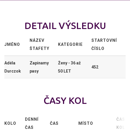
DETAIL VÝSLEDKU
NÁZEV
STARTOVNÍ
JMÉNO
KATEGORIE
ŠTAFETY
ČÍSLO
Adéla
Zapinamy
Ženy - 36 až
452
Durczok
pasy
50 LET
ČASY KOL
DENNÍ
ČAS
KOLO
ČAS
MÍSTO
ČAS
KOLA