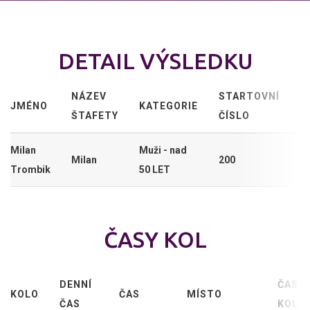
DETAIL VÝSLEDKU
NÁZEV
STARTOVNÍ
JMÉNO
KATEGORIE
ŠTAFETY
ČÍSLO
Milan
Muži - nad
Milan
200
Trombik
50 LET
ČASY KOL
DENNÍ
ČAS
KOLO
ČAS
MÍSTO
ČAS
KOLA