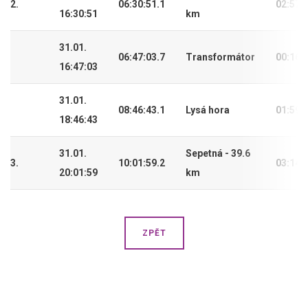
2.
06:30:51.1
02:57:
16:30:51
km
31.01.
06:47:03.7
Transformátor
00:16:
16:47:03
31.01.
08:46:43.1
Lysá hora
01:59:
18:46:43
31.01.
Sepetná - 39.6
3.
10:01:59.2
03:14:
20:01:59
km
ZPĚT