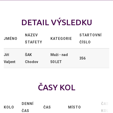
DETAIL VÝSLEDKU
NÁZEV
STARTOVNÍ
JMÉNO
KATEGORIE
ŠTAFETY
ČÍSLO
Jiří
ŠAK
Muži - nad
356
Valjent
Chodov
50 LET
ČASY KOL
DENNÍ
ČAS
KOLO
ČAS
MÍSTO
ČAS
KOLA