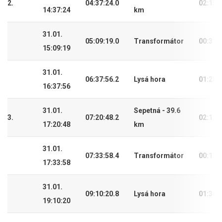
2.
04:37:24.0
02:15:
14:37:24
km
31.01.
05:09:19.0
Transformátor
00:31:
15:09:19
31.01.
06:37:56.2
Lysá hora
01:28:
16:37:56
31.01.
Sepetná - 39.6
3.
07:20:48.2
02:11:
17:20:48
km
31.01.
07:33:58.4
Transformátor
00:13:
17:33:58
31.01.
09:10:20.8
Lysá hora
01:36:
19:10:20