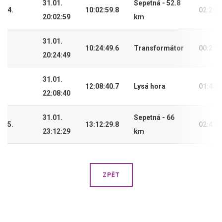
31.01.
Sepetná - 52.8
4.
10:02:59.8
02:29:
20:02:59
km
31.01.
10:24:49.6
Transformátor
00:21:
20:24:49
31.01.
12:08:40.7
Lysá hora
01:43:
22:08:40
31.01.
Sepetná - 66
5.
13:12:29.8
02:47:
23:12:29
km
ZPĚT