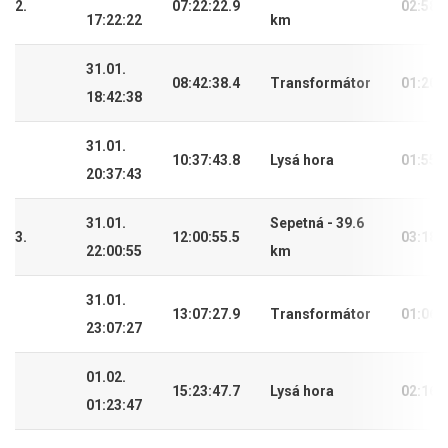
2.
07:22:22.9
02:58:
17:22:22
km
31.01.
08:42:38.4
Transformátor
01:20:
18:42:38
31.01.
10:37:43.8
Lysá hora
01:55:
20:37:43
31.01.
Sepetná - 39.6
3.
12:00:55.5
03:18:
22:00:55
km
31.01.
13:07:27.9
Transformátor
01:06:
23:07:27
01.02.
15:23:47.7
Lysá hora
02:16:
01:23:47