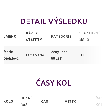
DETAIL VÝSLEDKU
NÁZEV
STARTOVNÍ
JMÉNO
KATEGORIE
ŠTAFETY
ČÍSLO
Marie
Ženy - nad
LamaMarie
113
Dichtlová
50 LET
ČASY KOL
DENNÍ
ČAS
KOLO
ČAS
MÍSTO
ČAS
KOLA