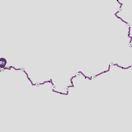
72
74
76
R1
10
22
24
14
12
20
18
16