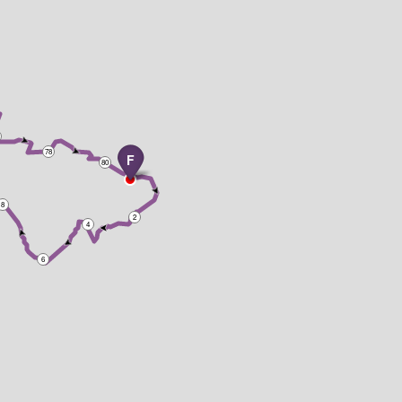
78
F
80
8
2
4
6