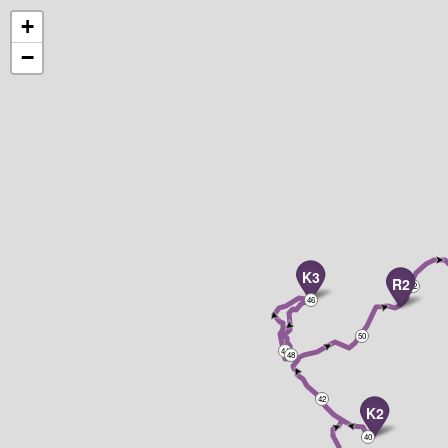
+
−
K3
R2
52
46
50
44
48
42
K2
40