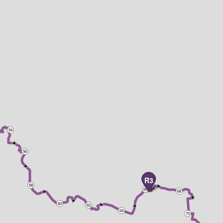
54
56
R3
58
66
68
60
62
64
70